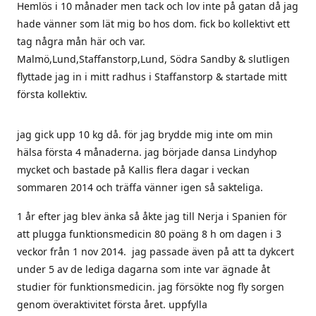
Hemlös i 10 månader men tack och lov inte på gatan då jag
hade vänner som lät mig bo hos dom. fick bo kollektivt ett
tag några mån här och var.
Malmö,Lund,Staffanstorp,Lund, Södra Sandby & slutligen
flyttade jag in i mitt radhus i Staffanstorp & startade mitt
första kollektiv.
jag gick upp 10 kg då. för jag brydde mig inte om min
hälsa första 4 månaderna. jag började dansa Lindyhop
mycket och bastade på Kallis flera dagar i veckan
sommaren 2014 och träffa vänner igen så sakteliga.
1 år efter jag blev änka så åkte jag till Nerja i Spanien för
att plugga funktionsmedicin 80 poäng 8 h om dagen i 3
veckor från 1 nov 2014. jag passade även på att ta dykcert
under 5 av de lediga dagarna som inte var ägnade åt
studier för funktionsmedicin. jag försökte nog fly sorgen
genom överaktivitet första året. uppfylla