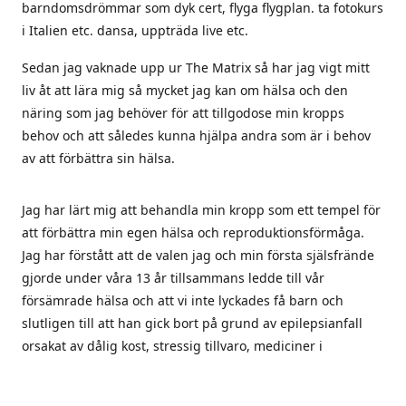
barndomsdrömmar som dyk cert, flyga flygplan. ta fotokurs
i Italien etc. dansa, uppträda live etc.
Sedan jag vaknade upp ur The Matrix så har jag vigt mitt
liv åt att lära mig så mycket jag kan om hälsa och den
näring som jag behöver för att tillgodose min kropps
behov och att således kunna hjälpa andra som är i behov
av att förbättra sin hälsa.
Jag har lärt mig att behandla min kropp som ett tempel för
att förbättra min egen hälsa och reproduktionsförmåga.
Jag har förstått att de valen jag och min första själsfrände
gjorde under våra 13 år tillsammans ledde till vår
försämrade hälsa och att vi inte lyckades få barn och
slutligen till att han gick bort på grund av epilepsianfall
orsakat av dålig kost, stressig tillvaro, mediciner i
kombination med vaccinet mot svininfluensa som han tog
2010.