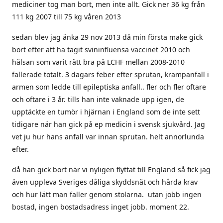
mediciner tog man bort, men inte allt. Gick ner 36 kg från
111 kg 2007 till 75 kg våren 2013
sedan blev jag änka 29 nov 2013 då min första make gick
bort efter att ha tagit svininfluensa vaccinet 2010 och
hälsan som varit rätt bra på LCHF mellan 2008-2010
fallerade totalt. 3 dagars feber efter sprutan, krampanfall i
armen som ledde till epileptiska anfall.. fler och fler oftare
och oftare i 3 år. tills han inte vaknade upp igen, de
upptäckte en tumör i hjärnan i England som de inte sett
tidigare när han gick på ep medicin i svensk sjukvård. Jag
vet ju hur hans anfall var innan sprutan. helt annorlunda
efter.
då han gick bort när vi nyligen flyttat till England så fick jag
även uppleva Sveriges dåliga skyddsnät och hårda krav
och hur lätt man faller genom stolarna. utan jobb ingen
bostad, ingen bostadsadress inget jobb. moment 22.