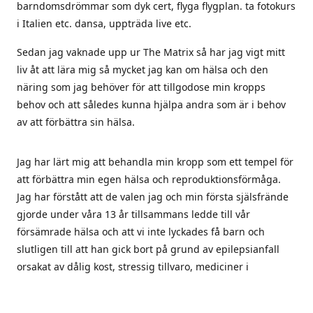
barndomsdrömmar som dyk cert, flyga flygplan. ta fotokurs
i Italien etc. dansa, uppträda live etc.
Sedan jag vaknade upp ur The Matrix så har jag vigt mitt
liv åt att lära mig så mycket jag kan om hälsa och den
näring som jag behöver för att tillgodose min kropps
behov och att således kunna hjälpa andra som är i behov
av att förbättra sin hälsa.
Jag har lärt mig att behandla min kropp som ett tempel för
att förbättra min egen hälsa och reproduktionsförmåga.
Jag har förstått att de valen jag och min första själsfrände
gjorde under våra 13 år tillsammans ledde till vår
försämrade hälsa och att vi inte lyckades få barn och
slutligen till att han gick bort på grund av epilepsianfall
orsakat av dålig kost, stressig tillvaro, mediciner i
kombination med vaccinet mot svininfluensa som han tog
2010.