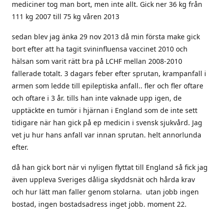
mediciner tog man bort, men inte allt. Gick ner 36 kg från
111 kg 2007 till 75 kg våren 2013
sedan blev jag änka 29 nov 2013 då min första make gick
bort efter att ha tagit svininfluensa vaccinet 2010 och
hälsan som varit rätt bra på LCHF mellan 2008-2010
fallerade totalt. 3 dagars feber efter sprutan, krampanfall i
armen som ledde till epileptiska anfall.. fler och fler oftare
och oftare i 3 år. tills han inte vaknade upp igen, de
upptäckte en tumör i hjärnan i England som de inte sett
tidigare när han gick på ep medicin i svensk sjukvård. Jag
vet ju hur hans anfall var innan sprutan. helt annorlunda
efter.
då han gick bort när vi nyligen flyttat till England så fick jag
även uppleva Sveriges dåliga skyddsnät och hårda krav
och hur lätt man faller genom stolarna. utan jobb ingen
bostad, ingen bostadsadress inget jobb. moment 22.