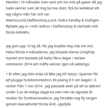
Hemlös i 10 månader men tack och lov inte på gatan då jag
hade vänner som lät mig bo hos dom. fick bo kollektivt ett
tag några mån här och var.
Malmö,Lund,Staffanstorp,Lund, Södra Sandby & slutligen
flyttade jag in i mitt radhus i Staffanstorp & startade mitt
första kollektiv.
jag gick upp 10 kg då. för jag brydde mig inte om min
hälsa första 4 månaderna. jag började dansa Lindyhop
mycket och bastade på Kallis flera dagar i veckan
sommaren 2014 och träffa vänner igen så sakteliga.
1 år efter jag blev änka så åkte jag till Nerja i Spanien för
att plugga funktionsmedicin 80 poäng 8 h om dagen i 3
veckor från 1 nov 2014. jag passade även på att ta dykcert
under 5 av de lediga dagarna som inte var ägnade åt
studier för funktionsmedicin. jag försökte nog fly sorgen
genom överaktivitet första året. uppfylla