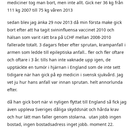
mediciner tog man bort, men inte allt. Gick ner 36 kg från
111 kg 2007 till 75 kg våren 2013
sedan blev jag änka 29 nov 2013 då min första make gick
bort efter att ha tagit svininfluensa vaccinet 2010 och
hälsan som varit rätt bra på LCHF mellan 2008-2010
fallerade totalt. 3 dagars feber efter sprutan, krampanfall i
armen som ledde till epileptiska anfall.. fler och fler oftare
och oftare i 3 år. tills han inte vaknade upp igen, de
upptäckte en tumör i hjärnan i England som de inte sett
tidigare när han gick på ep medicin i svensk sjukvård. Jag
vet ju hur hans anfall var innan sprutan. helt annorlunda
efter.
då han gick bort när vi nyligen flyttat till England så fick jag
även uppleva Sveriges dåliga skyddsnät och hårda krav
och hur lätt man faller genom stolarna. utan jobb ingen
bostad, ingen bostadsadress inget jobb. moment 22.