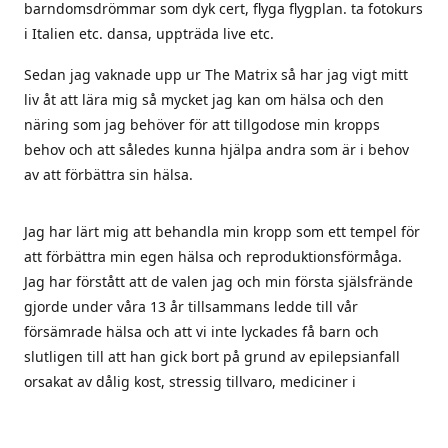
barndomsdrömmar som dyk cert, flyga flygplan. ta fotokurs
i Italien etc. dansa, uppträda live etc.
Sedan jag vaknade upp ur The Matrix så har jag vigt mitt
liv åt att lära mig så mycket jag kan om hälsa och den
näring som jag behöver för att tillgodose min kropps
behov och att således kunna hjälpa andra som är i behov
av att förbättra sin hälsa.
Jag har lärt mig att behandla min kropp som ett tempel för
att förbättra min egen hälsa och reproduktionsförmåga.
Jag har förstått att de valen jag och min första själsfrände
gjorde under våra 13 år tillsammans ledde till vår
försämrade hälsa och att vi inte lyckades få barn och
slutligen till att han gick bort på grund av epilepsianfall
orsakat av dålig kost, stressig tillvaro, mediciner i
kombination med vaccinet mot svininfluensa som han tog
2010.