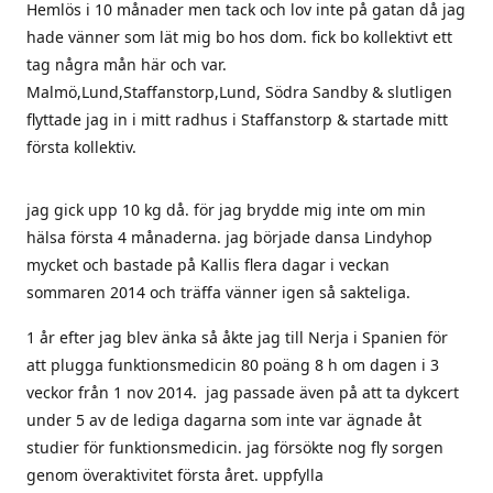
Hemlös i 10 månader men tack och lov inte på gatan då jag
hade vänner som lät mig bo hos dom. fick bo kollektivt ett
tag några mån här och var.
Malmö,Lund,Staffanstorp,Lund, Södra Sandby & slutligen
flyttade jag in i mitt radhus i Staffanstorp & startade mitt
första kollektiv.
jag gick upp 10 kg då. för jag brydde mig inte om min
hälsa första 4 månaderna. jag började dansa Lindyhop
mycket och bastade på Kallis flera dagar i veckan
sommaren 2014 och träffa vänner igen så sakteliga.
1 år efter jag blev änka så åkte jag till Nerja i Spanien för
att plugga funktionsmedicin 80 poäng 8 h om dagen i 3
veckor från 1 nov 2014. jag passade även på att ta dykcert
under 5 av de lediga dagarna som inte var ägnade åt
studier för funktionsmedicin. jag försökte nog fly sorgen
genom överaktivitet första året. uppfylla