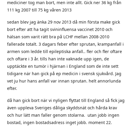
mediciner tog man bort, men inte allt. Gick ner 36 kg från
111 kg 2007 till 75 kg våren 2013
sedan blev jag änka 29 nov 2013 då min första make gick
bort efter att ha tagit svininfluensa vaccinet 2010 och
hälsan som varit rätt bra på LCHF mellan 2008-2010
fallerade totalt. 3 dagars feber efter sprutan, krampanfall i
armen som ledde till epileptiska anfall.. fler och fler oftare
och oftare i 3 år. tills han inte vaknade upp igen, de
upptäckte en tumör i hjärnan i England som de inte sett
tidigare när han gick på ep medicin i svensk sjukvård. Jag
vet ju hur hans anfall var innan sprutan. helt annorlunda
efter.
då han gick bort när vi nyligen flyttat till England så fick jag
även uppleva Sveriges dåliga skyddsnät och hårda krav
och hur lätt man faller genom stolarna. utan jobb ingen
bostad, ingen bostadsadress inget jobb. moment 22.