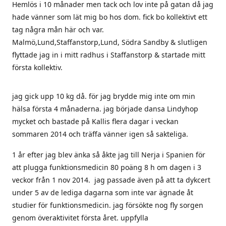
Hemlös i 10 månader men tack och lov inte på gatan då jag
hade vänner som lät mig bo hos dom. fick bo kollektivt ett
tag några mån här och var.
Malmö,Lund,Staffanstorp,Lund, Södra Sandby & slutligen
flyttade jag in i mitt radhus i Staffanstorp & startade mitt
första kollektiv.
jag gick upp 10 kg då. för jag brydde mig inte om min
hälsa första 4 månaderna. jag började dansa Lindyhop
mycket och bastade på Kallis flera dagar i veckan
sommaren 2014 och träffa vänner igen så sakteliga.
1 år efter jag blev änka så åkte jag till Nerja i Spanien för
att plugga funktionsmedicin 80 poäng 8 h om dagen i 3
veckor från 1 nov 2014. jag passade även på att ta dykcert
under 5 av de lediga dagarna som inte var ägnade åt
studier för funktionsmedicin. jag försökte nog fly sorgen
genom överaktivitet första året. uppfylla