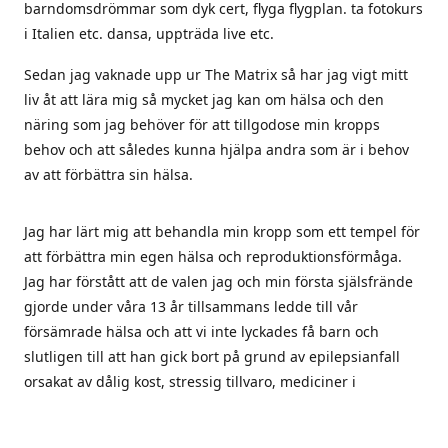
barndomsdrömmar som dyk cert, flyga flygplan. ta fotokurs
i Italien etc. dansa, uppträda live etc.
Sedan jag vaknade upp ur The Matrix så har jag vigt mitt
liv åt att lära mig så mycket jag kan om hälsa och den
näring som jag behöver för att tillgodose min kropps
behov och att således kunna hjälpa andra som är i behov
av att förbättra sin hälsa.
Jag har lärt mig att behandla min kropp som ett tempel för
att förbättra min egen hälsa och reproduktionsförmåga.
Jag har förstått att de valen jag och min första själsfrände
gjorde under våra 13 år tillsammans ledde till vår
försämrade hälsa och att vi inte lyckades få barn och
slutligen till att han gick bort på grund av epilepsianfall
orsakat av dålig kost, stressig tillvaro, mediciner i
kombination med vaccinet mot svininfluensa som han tog
2010.