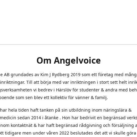
Om Angelvoice
ce AB grundades av Kim J Rydberg 2019 som ett företag med mång
nriktningar. Till att börja med var inriktningen i stort sett helt inri
sverksamheten vi bedrev i Härslöv för studenter & andra med beh
t boende som sen blev ett kollektiv för vänner & familj.
ar hela tiden haft tanken på sin utbildning inom näringslära &
medicin sedan 2014 i åtanke . Hon har bedrivit en begränsad ver
nom kontaktnät & har haft begränsad rådgivning och försäljning 
kott tidigare men under våren 2022 beslutades det att vi skulle göra