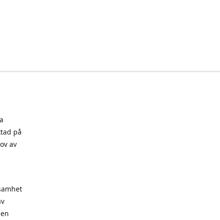
a
ktad på
ov av
ksamhet
av
 en