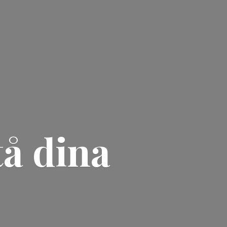
tå
dina