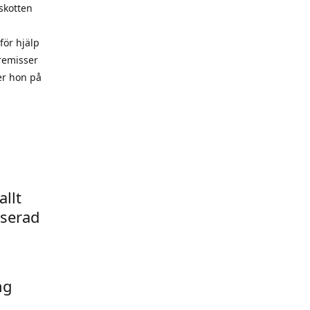
lskotten
för hjälp
 remisser
er hon på
llt
sserad
ng