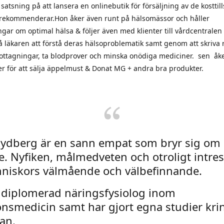
 satsning på att lansera en onlinebutik för försäljning av de kosttil
rekommenderar.Hon åker även runt på hälsomässor och håller
ngar om optimal hälsa & följer även med klienter till vårdcentralen 
å läkaren att förstå deras hälsoproblematik samt genom att skriva
 mottagningar, ta blodprover och minska onödiga mediciner. sen åk
 för att sälja äppelmust & Donat MG + andra bra produkter.
Rydberg är en sann empat som bryr sig om a
e. Nyfiken, målmedveten och otroligt intre
niskors välmående och välbefinnande.
 diplomerad näringsfysiolog inom
onsmedicin samt har gjort egna studier kri
ran.