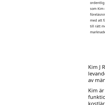
ordentlig
som Kim 
föreläsni
med att f
till rätt
marknader
Kim J 
levand
av män
Kim är
funkti
kostlä