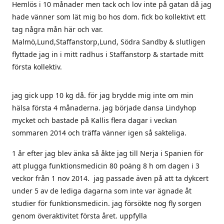
Hemlös i 10 månader men tack och lov inte på gatan då jag
hade vänner som lät mig bo hos dom. fick bo kollektivt ett
tag några mån här och var.
Malmö,Lund,Staffanstorp,Lund, Södra Sandby & slutligen
flyttade jag in i mitt radhus i Staffanstorp & startade mitt
första kollektiv.
jag gick upp 10 kg då. för jag brydde mig inte om min
hälsa första 4 månaderna. jag började dansa Lindyhop
mycket och bastade på Kallis flera dagar i veckan
sommaren 2014 och träffa vänner igen så sakteliga.
1 år efter jag blev änka så åkte jag till Nerja i Spanien för
att plugga funktionsmedicin 80 poäng 8 h om dagen i 3
veckor från 1 nov 2014. jag passade även på att ta dykcert
under 5 av de lediga dagarna som inte var ägnade åt
studier för funktionsmedicin. jag försökte nog fly sorgen
genom överaktivitet första året. uppfylla