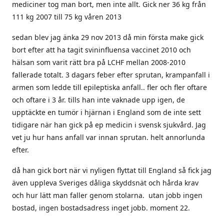
mediciner tog man bort, men inte allt. Gick ner 36 kg från
111 kg 2007 till 75 kg våren 2013
sedan blev jag änka 29 nov 2013 då min första make gick
bort efter att ha tagit svininfluensa vaccinet 2010 och
hälsan som varit rätt bra på LCHF mellan 2008-2010
fallerade totalt. 3 dagars feber efter sprutan, krampanfall i
armen som ledde till epileptiska anfall.. fler och fler oftare
och oftare i 3 år. tills han inte vaknade upp igen, de
upptäckte en tumör i hjärnan i England som de inte sett
tidigare när han gick på ep medicin i svensk sjukvård. Jag
vet ju hur hans anfall var innan sprutan. helt annorlunda
efter.
då han gick bort när vi nyligen flyttat till England så fick jag
även uppleva Sveriges dåliga skyddsnät och hårda krav
och hur lätt man faller genom stolarna. utan jobb ingen
bostad, ingen bostadsadress inget jobb. moment 22.