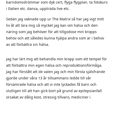
barndomsdrömmar som dyk cert, flyga flygplan. ta fotokurs
i Italien etc. dansa, uppträda live etc.
Sedan jag vaknade upp ur The Matrix så har jag vigt mitt
liv åt att lära mig så mycket jag kan om hälsa och den
näring som jag behöver för att tillgodose min kropps
behov och att således kunna hjälpa andra som är i behov
av att förbättra sin hälsa.
Jag har lärt mig att behandla min kropp som ett tempel för
att förbättra min egen hälsa och reproduktionsförmåga.
Jag har förstått att de valen jag och min första själsfrände
gjorde under våra 13 år tillsammans ledde till vår
försämrade hälsa och att vi inte lyckades få barn och
slutligen till att han gick bort på grund av epilepsianfall
orsakat av dålig kost, stressig tillvaro, mediciner i
kombination med vaccinet mot svininfluensa som han tog
2010.