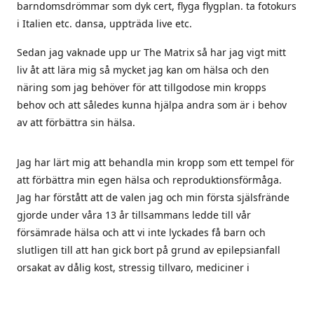
barndomsdrömmar som dyk cert, flyga flygplan. ta fotokurs
i Italien etc. dansa, uppträda live etc.
Sedan jag vaknade upp ur The Matrix så har jag vigt mitt
liv åt att lära mig så mycket jag kan om hälsa och den
näring som jag behöver för att tillgodose min kropps
behov och att således kunna hjälpa andra som är i behov
av att förbättra sin hälsa.
Jag har lärt mig att behandla min kropp som ett tempel för
att förbättra min egen hälsa och reproduktionsförmåga.
Jag har förstått att de valen jag och min första själsfrände
gjorde under våra 13 år tillsammans ledde till vår
försämrade hälsa och att vi inte lyckades få barn och
slutligen till att han gick bort på grund av epilepsianfall
orsakat av dålig kost, stressig tillvaro, mediciner i
kombination med vaccinet mot svininfluensa som han tog
2010.