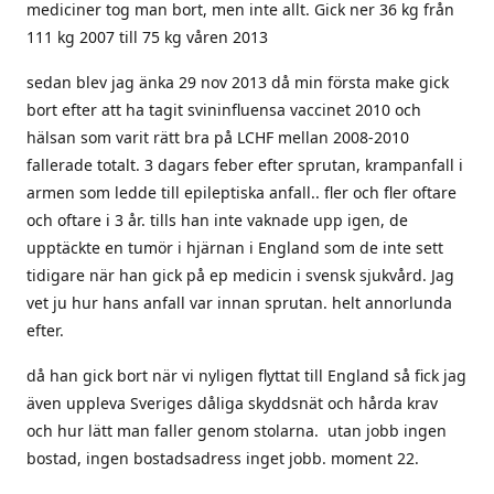
mediciner tog man bort, men inte allt. Gick ner 36 kg från
111 kg 2007 till 75 kg våren 2013
sedan blev jag änka 29 nov 2013 då min första make gick
bort efter att ha tagit svininfluensa vaccinet 2010 och
hälsan som varit rätt bra på LCHF mellan 2008-2010
fallerade totalt. 3 dagars feber efter sprutan, krampanfall i
armen som ledde till epileptiska anfall.. fler och fler oftare
och oftare i 3 år. tills han inte vaknade upp igen, de
upptäckte en tumör i hjärnan i England som de inte sett
tidigare när han gick på ep medicin i svensk sjukvård. Jag
vet ju hur hans anfall var innan sprutan. helt annorlunda
efter.
då han gick bort när vi nyligen flyttat till England så fick jag
även uppleva Sveriges dåliga skyddsnät och hårda krav
och hur lätt man faller genom stolarna. utan jobb ingen
bostad, ingen bostadsadress inget jobb. moment 22.