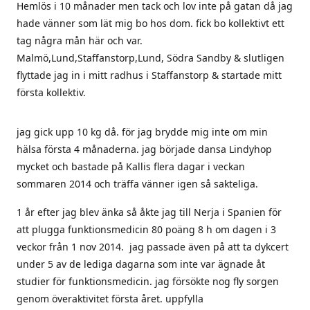
Hemlös i 10 månader men tack och lov inte på gatan då jag
hade vänner som lät mig bo hos dom. fick bo kollektivt ett
tag några mån här och var.
Malmö,Lund,Staffanstorp,Lund, Södra Sandby & slutligen
flyttade jag in i mitt radhus i Staffanstorp & startade mitt
första kollektiv.
jag gick upp 10 kg då. för jag brydde mig inte om min
hälsa första 4 månaderna. jag började dansa Lindyhop
mycket och bastade på Kallis flera dagar i veckan
sommaren 2014 och träffa vänner igen så sakteliga.
1 år efter jag blev änka så åkte jag till Nerja i Spanien för
att plugga funktionsmedicin 80 poäng 8 h om dagen i 3
veckor från 1 nov 2014. jag passade även på att ta dykcert
under 5 av de lediga dagarna som inte var ägnade åt
studier för funktionsmedicin. jag försökte nog fly sorgen
genom överaktivitet första året. uppfylla